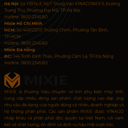
Hà Nội:
Số 11BT4-3, KĐT Trung Văn VINACONEX 3, Đường
Trung Thư, Phường Đại Mỗ, TP.Hà Nội
Hotline: 1800.2345.80
Mixie Hồ Chí Minh
HCM:
Số 449/23/10 Trường Chinh, Phường Tân Bình,
TP.HCM
Hotline: 1800.2345.80
Mixie Đà nẵng
ĐC:
146 Trịnh Đình Thảo, Phường Cẩm Lệ, TP.Đà Nẵng
Hotline: 1800.2345.80
MIXIE là thương hiệu chuyên về linh phụ kiện máy tính,
cung cấp nhiều dòng sản phẩm chất lượng cao đáp ứng
nhu cầu đa dạng của người dùng cá nhân, doanh nghiệp và
hệ thống phân phối. Các sản phẩm MIXIE được VINAGO
nhập khẩu và phân phối độc quyền tại Việt Nam, với cam
kết về chất lượng, ổn định và dịch vụ hậu mãi vượt trội.