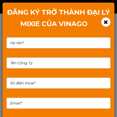
Hotline: 1800.2345.80
ĐĂNG KÝ TRỞ THÀNH ĐẠI LÝ
MIXIE CỦA VINAGO