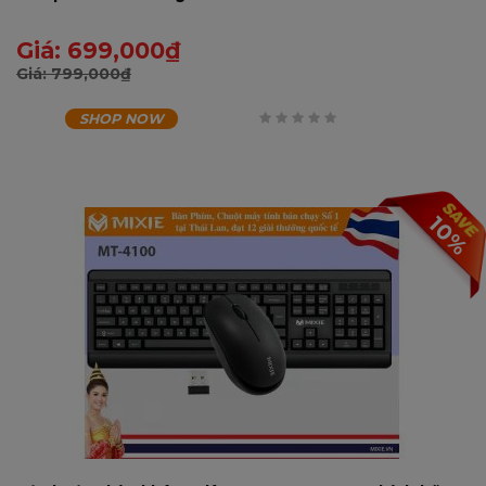
Giá:
699,000
₫
Giá:
799,000
₫
SHOP NOW
0
trên
5
10%