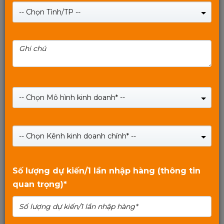
-- Chọn Tỉnh/TP --
Bàn phím cơ Gaming MIXIE MK600 MULTI LED
COLOR
-- Chọn Mô hình kinh doanh* --
(Xem 0 đánh giá)
0
Giá:
699,000
₫
trên
-- Chọn Kênh kinh doanh chính* --
Giá:
799,000
₫
5
Mới!!!!!!!!!! Bàn phím cơ Gaming MIXIE MK600 MULTI LED
COLOR đã có mặt tại Vinago
Số lượng dự kiến/1 lần nhập hàng (thông tin
quan trọng)*
Mua Ngay
GỌI
HOTLINE