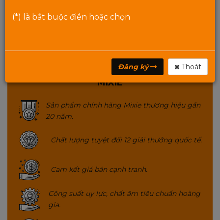
(*) là bắt buộc điền hoặc chọn
Danh mục:
Chuột & Bàn phím Mixie
Từ khóa:
Bàn phím cơ Gaming MIXIE MK600 MULTI LED
COLOR
,
Đăng ký
Thoát
MIXIE
Sản phẩm chính hãng Mixie thương hiệu gần
20 năm.
Chất lượng tuyệt đối 12 giải thưởng quốc tế.
Cam kết giá bán cạnh tranh.
Công suất uy lực, chất âm tiêu chuẩn hoàng
gia.