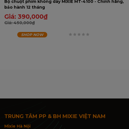
Bộ chuột phím không dây MIXIE MT-4100 - Chính hãng,
bảo hành 12 tháng
Giá:
390,000
₫
Giá:
450,000
₫
SHOP NOW
0
trên
5
TRUNG TÂM PP & BH MIXIE VIỆT NAM
Mixie Hà Nội