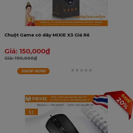
Chuột Game có dây MIXIE X3 Giá Rẻ
Giá:
150,000
₫
Giá:
190,000
₫
SHOP NOW
0
trên
5
20%