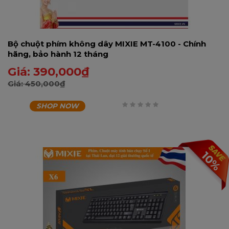
Bộ chuột phím không dây MIXIE MT-4100 - Chính
hãng, bảo hành 12 tháng
Giá:
390,000
₫
Giá:
450,000
₫
SHOP NOW
0
trên
5
10%