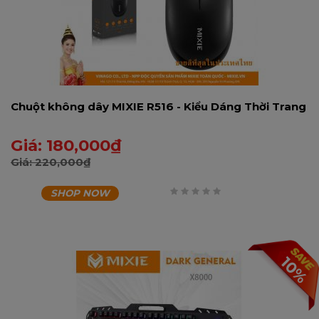
Chuột không dây MIXIE R516 - Kiểu Dáng Thời Trang
Giá:
180,000
₫
Giá:
220,000
₫
SHOP NOW
0
trên
5
10%