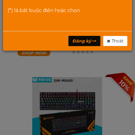
(*) là bắt buộc điền hoặc chọn
CHUỘT CÓ DÂY MIXIE M02A, ĐÈN LED SIÊU ĐẸP-BẢO
HÀNH 12 THÁNG
Giá:
120,000
₫
Giá:
186,000
₫
Đăng ký
Thoát
SHOP NOW
0
trên
5
10%