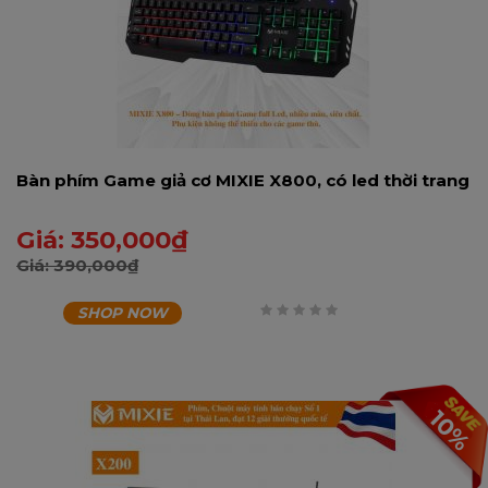
Bàn phím Game giả cơ MIXIE X800, có led thời trang
Giá:
350,000
₫
Giá:
390,000
₫
SHOP NOW
0
trên
5
10%