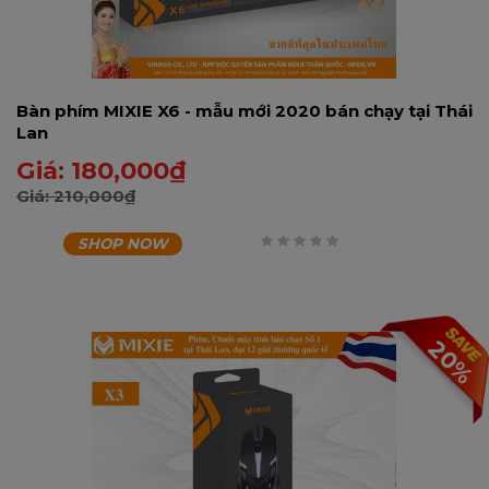
Bàn phím MIXIE X6 - mẫu mới 2020 bán chạy tại Thái
Lan
Giá:
180,000
₫
Giá:
210,000
₫
SHOP NOW
0
trên
5
20%