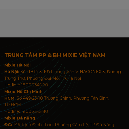
TRUNG TÂM PP & BH MIXIE VIỆT NAM
Mixie Hà Nội
Hà Nội:
Số 11BT4-3, KĐT Trung Văn VINACONEX 3, Đường
Trung Thư, Phường Đại Mỗ, TP.Hà Nội
Hotline: 1800.2345.80
Mixie Hồ Chí Minh
HCM:
Số 449/23/10 Trường Chinh, Phường Tân Bình,
TP.HCM
Hotline: 1800.2345.80
Mixie Đà nẵng
ĐC:
146 Trịnh Đình Thảo, Phường Cẩm Lệ, TP.Đà Nẵng