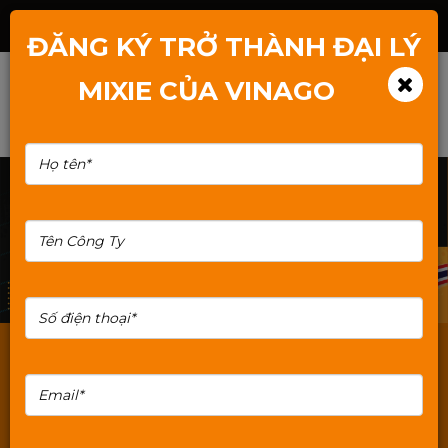
Hotline: 1800.2345.80
ĐĂNG KÝ TRỞ THÀNH ĐẠI LÝ
MIXIE CỦA VINAGO
Vỏ case Mixie
Nguồn PC Mixie
Main Mixie