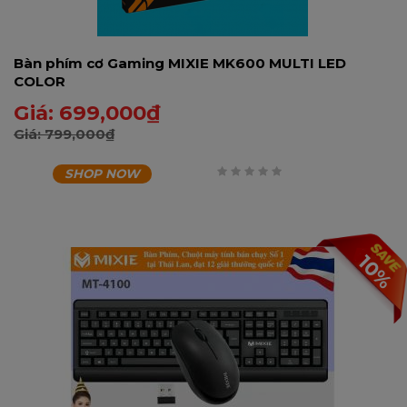
Bàn phím cơ Gaming MIXIE MK600 MULTI LED
COLOR
Giá:
699,000
₫
Giá:
799,000
₫
SHOP NOW
0
trên
5
10%