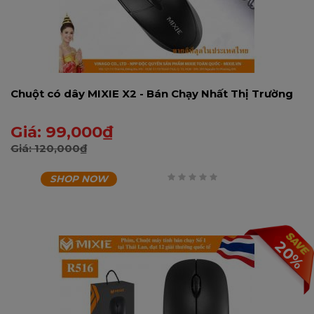
Chuột có dây MIXIE X2 - Bán Chạy Nhất Thị Trường
Giá:
99,000
₫
Giá:
120,000
₫
SHOP NOW
0
trên
5
20%