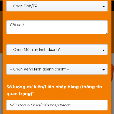
Chuột & Bàn phím Mixie
-- Chọn Tỉnh/TP --
Ram Mixie
POE & Thiết bị mạng Mixie
Thẻ nhớ & USB Mixie
Các sản phẩm khác Mixie
-- Chọn Mô hình kinh doanh* --
40%
-- Chọn Kênh kinh doanh chính* --
Số lượng dự kiến/1 lần nhập hàng (thông tin
quan trọng)*