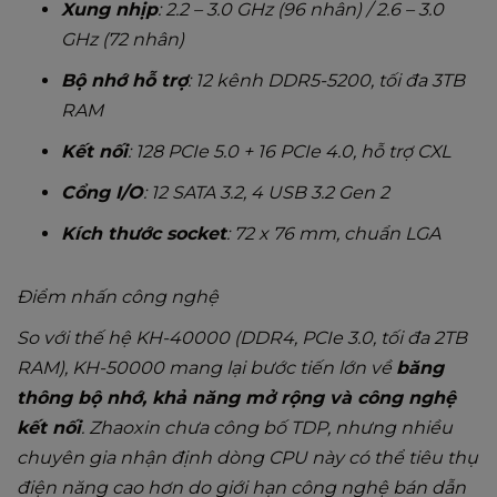
Xung nhịp
: 2.2 – 3.0 GHz (96 nhân) / 2.6 – 3.0
GHz (72 nhân)
Bộ nhớ hỗ trợ
: 12 kênh DDR5-5200, tối đa 3TB
RAM
Kết nối
: 128 PCIe 5.0 + 16 PCIe 4.0, hỗ trợ CXL
Cổng I/O
: 12 SATA 3.2, 4 USB 3.2 Gen 2
Kích thước socket
: 72 x 76 mm, chuẩn LGA
Điểm nhấn công nghệ
So với thế hệ KH-40000 (DDR4, PCIe 3.0, tối đa 2TB
RAM), KH-50000 mang lại bước tiến lớn về
băng
thông bộ nhớ, khả năng mở rộng và công nghệ
kết nối
. Zhaoxin chưa công bố TDP, nhưng nhiều
chuyên gia nhận định dòng CPU này có thể tiêu thụ
điện năng cao hơn do giới hạn công nghệ bán dẫn