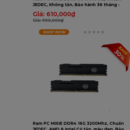
JEDEC, Không tản, Bảo hành 36 tháng -
8GD31600-U
Giá:
610,000
₫
Giá:
990,000
₫
SHOP NOW
0
trên
30%
5
Ram PC MIXIE DDR4 16G 3200Mhz, Chuẩn
JEDEC, AMD & Intel Có tản, màu đen, Bảo