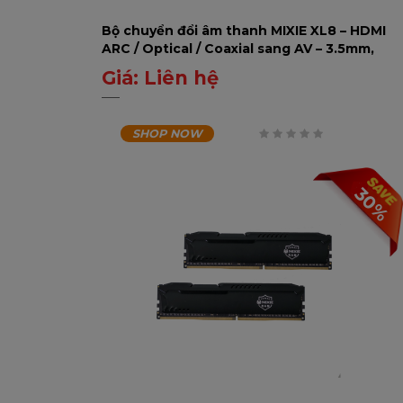
Bộ chuyển đổi âm thanh MIXIE XL8 – HDMI
ARC / Optical / Coaxial sang AV – 3.5mm,
hỗ trợ Bluetooth & USB
Giá:
Liên hệ
0
₫
SHOP NOW
0
trên
30%
5