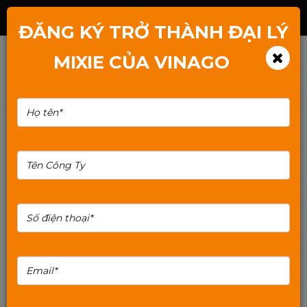
Hotline: 1800.2345.80
ĐĂNG KÝ TRỞ THÀNH ĐẠI LÝ
MIXIE CỦA VINAGO
Trung Quốc ra mắt CPU x86 96 nhân
Kaisheng KH-50000 – cạnh tranh AMD
EPYC và Intel Xeon