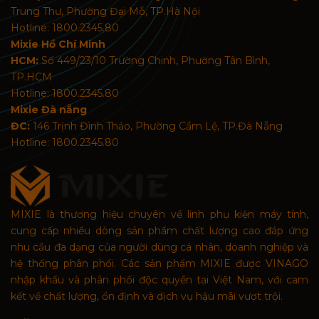
Trung Thư, Phường Đại Mỗ, TP.Hà Nội
Hotline: 1800.2345.80
Mixie Hồ Chí Minh
HCM:
Số 449/23/10 Trường Chinh, Phường Tân Bình,
TP.HCM
Hotline: 1800.2345.80
Mixie Đà nẵng
ĐC:
146 Trịnh Đình Thảo, Phường Cẩm Lệ, TP.Đà Nẵng
Hotline: 1800.2345.80
MIXIE là thương hiệu chuyên về linh phụ kiện máy tính,
cung cấp nhiều dòng sản phẩm chất lượng cao đáp ứng
nhu cầu đa dạng của người dùng cá nhân, doanh nghiệp và
hệ thống phân phối. Các sản phẩm MIXIE được VINAGO
nhập khẩu và phân phối độc quyền tại Việt Nam, với cam
kết về chất lượng, ổn định và dịch vụ hậu mãi vượt trội.