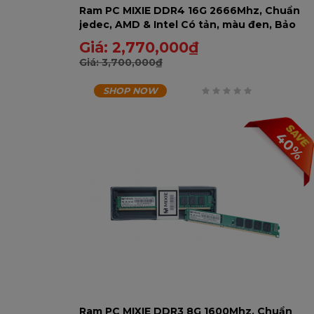
Ram PC MIXIE DDR4 16G 2666Mhz, Chuẩn
jedec, AMD & Intel Có tản, màu đen, Bảo
hành 60 tháng - 16GD2666RA-U
Giá:
2,770,000
₫
Giá:
3,700,000
₫
SHOP NOW
0
trên
40%
5
Ram PC MIXIE DDR3 8G 1600Mhz, Chuẩn