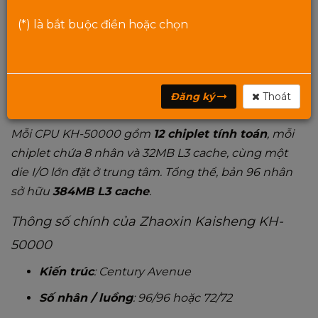
dụng thiết kế chiplet tương tự AMD Ryzen và EPYC,
(*) là bắt buộc điền hoặc chọn
cho phép mở rộng số nhân lên mức
96 nhân
trong
phiên bản cao cấp và
72 nhân
cho bản tiết kiệm chi
phí. Cả hai đều không hỗ trợ SMT. So với thế hệ
trước (KH-40000, 32 nhân), KH-50000 đánh dấu
Đăng ký
Thoát
bước nhảy vọt với
gấp ba lần số nhân
.
Mỗi CPU KH-50000 gồm
12 chiplet tính toán
, mỗi
chiplet chứa 8 nhân và 32MB L3 cache, cùng một
die I/O lớn đặt ở trung tâm. Tổng thể, bản 96 nhân
sở hữu
384MB L3 cache
.
Thông số chính của Zhaoxin Kaisheng KH-
50000
Kiến trúc
: Century Avenue
Số nhân / luồng
: 96/96 hoặc 72/72