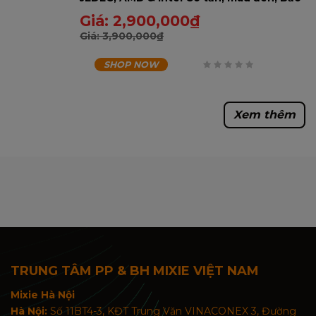
hành 60 tháng - 16GD43200RA-U
Giá:
2,900,000
₫
Giá:
3,900,000
₫
SHOP NOW
0
trên
Xem thêm
5
TRUNG TÂM PP & BH MIXIE VIỆT NAM
Mixie Hà Nội
Hà Nội:
Số 11BT4-3, KĐT Trung Văn VINACONEX 3, Đường