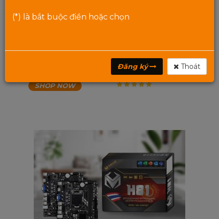
(*) là bắt buộc điền hoặc chọn
Main Mother Board MIXIE H110 - BH Chính Hãng 2
Năm
Giá:
1,590,000
₫
Giá:
1,690,000
₫
Đăng ký
Thoát
SHOP NOW
5
trên 5