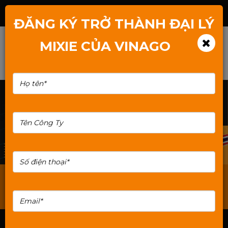
Hotline: 1800.2345.80
ĐĂNG KÝ TRỞ THÀNH ĐẠI LÝ
MIXIE CỦA VINAGO
Vỏ case Mixie
Nguồn PC Mixie
Main Mixie