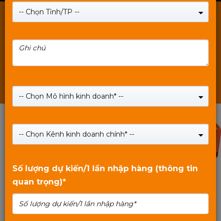
Chuột & Bàn phím Mixie
-- Chọn Tỉnh/TP --
Ram Mixie
POE & Thiết bị mạng Mixie
Thẻ nhớ & USB Mixie
Các sản phẩm khác Mixie
-- Chọn Mô hình kinh doanh* --
10%
-- Chọn Kênh kinh doanh chính* --
Số lượng dự kiến/1 lần nhập hàng (thông tin
quan trọng)*