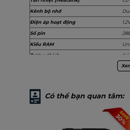
Tản nhiệt (Heatsink)
Có 
Kênh bộ nhớ
Dua
Điện áp hoạt động
1.2
Số pin
288
Kiểu RAM
Un
Tương thích
Nền
Xem
Ứng dụng
Máy
Tình trạng sản phẩm
Mới
Xuất xứ
Tr
Có thể bạn quan tâm:
Bảo hành
60
Đóng gói
Hộ
30%
Kích thước
8 x