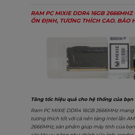
RAM PC MIXIE DDR4 16GB 2666MHZ 
ỔN ĐỊNH, TƯƠNG THÍCH CAO. BẢO 
Tăng tốc hiệu quả cho hệ thống của bạn
Ram PC MIXIE DDR4 16GB 2666MHz mang đế
tương thích tốt với cả nền tảng Intel lẫn 
2666MHz, sản phẩm giúp máy tính của bạn 
các tác vụ nặng như chỉnh sửa ảnh, render