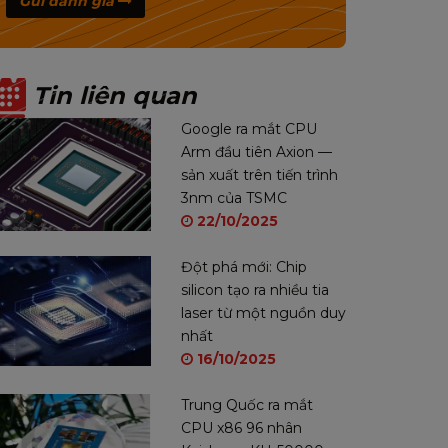
Gửi đánh giá
Tin liên quan
Google ra mắt CPU
Arm đầu tiên Axion —
sản xuất trên tiến trình
3nm của TSMC
22/10/2025
Đột phá mới: Chip
silicon tạo ra nhiều tia
laser từ một nguồn duy
nhất
16/10/2025
Trung Quốc ra mắt
CPU x86 96 nhân