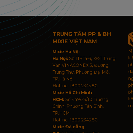
TRUNG TÂM PP & BH
MIXIE VIỆT NAM
MI
Mixie Hà Nội
k
Hà Nội:
Số 11BT4-3, KĐT Trung
p
Văn VINACONEX 3, Đường
d
Trung Thư, Phường Đại Mỗ,
n
TP.Hà Nội
p
Hotline: 1800.2345.80
ph
Mixie Hồ Chí Minh
kế
HCM:
Số 449/23/10 Trường
mã
Chinh, Phường Tân Bình,
TP.HCM
Hotline: 1800.2345.80
Mixie Đà nẵng