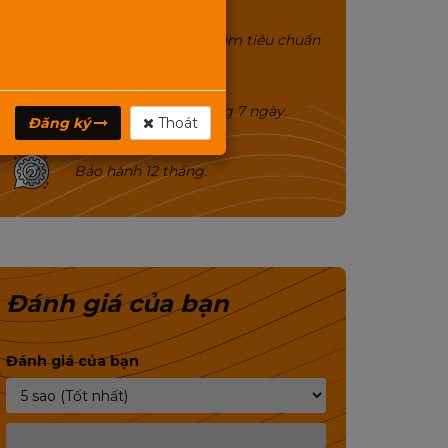
Công suất uy lực, chất âm tiêu chuẩn
hoàng gia.
Đổi trả miễn phí trong 7 ngày.
Đăng ký
Thoát
Bảo hành 12 tháng.
Đánh giá của bạn
Đánh giá của bạn