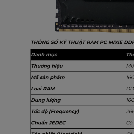
THÔNG SỐ KỸ THUẬT RAM PC MIXIE DDR
Danh mục
Thô
Thương hiệu
MI
Mã sản phẩm
16
Loại RAM
DD
Dung lượng
16
Tốc độ (Frequency)
26
Chuẩn JEDEC
Có