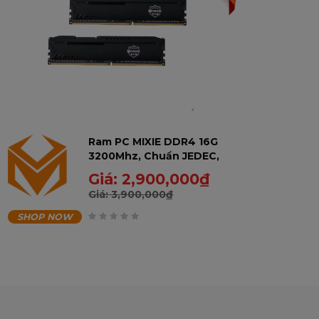
Ram PC MIXIE DDR4 16G
3200Mhz, Chuẩn JEDEC,
AMD & Intel Có tản, màu
Giá:
2,900,000
₫
đen, Bảo hành 60 tháng -
Giá:
3,900,000
₫
16GD43200RA-U
SHOP NOW
0
trên
5