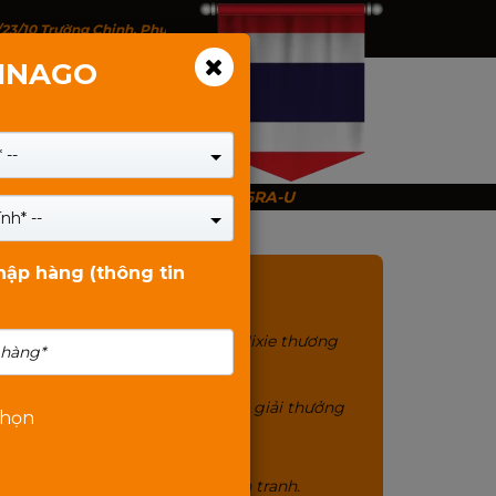
/23/10 Trường Chinh, Phường Tân Bình, TP.HCM - 146 Trịnh Đình Thảo, P
VINAGO
 --
 Bảo hành 60 tháng - 16GD2666RA-U
nh* --
nhập hàng (thông tin
MIXIE
Sản phẩm chính hãng Mixie thương
hiệu gần 20 năm.
Chất lượng tuyệt đối 12 giải thưởng
chọn
quốc tế.
Cam kết giá bán cạnh tranh.