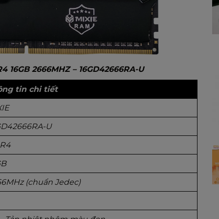
4 16GB 2666MHZ – 16GD42666RA-U
ng tin chi tiết
XIE
GD42666RA-U
R4
GB
66MHz (chuẩn Jedec)