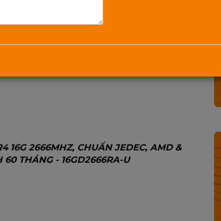
vat"
Mua Ngay
1800.2345.80
Danh mục:
Ram Mixie
Từ khóa:
PC MIXIE DDR4 16G 2666Mhz
,
4 16G 2666MHZ, CHUẨN JEDEC, AMD &
 60 THÁNG - 16GD2666RA-U