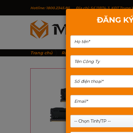
Hotline: 1800.2345.80
Địa chỉ: Số 11BT4-3, KĐT Trun
ĐĂNG KÝ
G
Trang chủ
Ram Mixie
Ram PC MIXIE DDR
-- Chọn Tỉnh/TP --