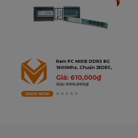
4 kg
Ram PC MIXIE DDR3 8G
1600Mhz, Chuẩn JEDEC,
Không tản, Bảo hành 36
Giá:
610,000
₫
tháng - 8GD31600-U
Giá:
990,000
₫
SHOP NOW
0
trên
5