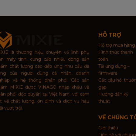
HỖ TRỢ
Hỗ trợ mua hàng
XIE là thương hiệu chuyên về linh phụ
Hình thức thanh
iện máy tính, cung cấp nhiều dòng sản
toán
hẩm chất lượng cao đáp ứng nhu cầu đa
Tải ứng dụng –
ạng của người dùng cá nhân, doanh
firmware
ghiệp và hệ thống phân phối. Các sản
Các câu hỏi thườ
hẩm MIXIE được VINAGO nhập khẩu và
gặp
ân phối độc quyền tại Việt Nam, với cam
Hướng dẫn kỹ
t về chất lượng, ổn định và dịch vụ hậu
thuật
i vượt trội.
VỀ CHÚNG T
Giới thiệu
Liên hệ với chúng