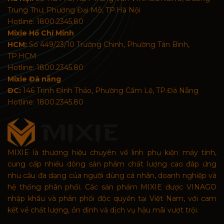
Trung Thư, Phường Đại Mỗ, TP.Hà Nội
Hotline: 1800.2345.80
Mixie Hồ Chí Minh
HCM:
Số 449/23/10 Trường Chinh, Phường Tân Bình,
TP.HCM
Hotline: 1800.2345.80
Mixie Đà nẵng
ĐC:
146 Trịnh Đình Thảo, Phường Cẩm Lệ, TP.Đà Nẵng
Hotline: 1800.2345.80
MIXIE là thương hiệu chuyên về linh phụ kiện máy tính,
cung cấp nhiều dòng sản phẩm chất lượng cao đáp ứng
nhu cầu đa dạng của người dùng cá nhân, doanh nghiệp và
hệ thống phân phối. Các sản phẩm MIXIE được VINAGO
nhập khẩu và phân phối độc quyền tại Việt Nam, với cam
kết về chất lượng, ổn định và dịch vụ hậu mãi vượt trội.