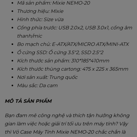
Mã sản phẩm: Mixie NEMO-20
Thương hiệu: Mixie
Hình thức: Size vừa
Cổng phía trước: USB 2.0x2, USB 3.0x1, cổng âm
thanh/mic
Bo mạch chủ: E-ATX/ATX/MICRO ATX/MINI-ATX
Ổ cứng SSD: Ổ cứng 3.5"2, SSD 2.5"2
Kích thước sản phẩm: 310*185*410mm
Kích thước thùng cartong: 475 x 225 x 365mm
Nơi sản xuất: Trung quốc
Màu sắc: Da cam
MÔ TẢ SẢN PHẨM
Bạn đam mê công nghệ và thích tận hưởng không
gian làm việc hoặc giải trí tối ưu trên máy tính? Vậy
thì Vỏ Case Máy Tính Mixie NEMO-20 chắc chắn là