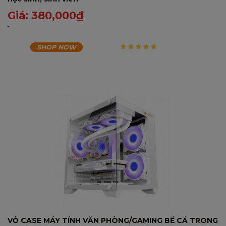
Giá:
380,000
₫
SHOP NOW
5
trên 5
VỎ CASE MÁY TÍNH VĂN PHÒNG/GAMING BỂ CÁ TRONG