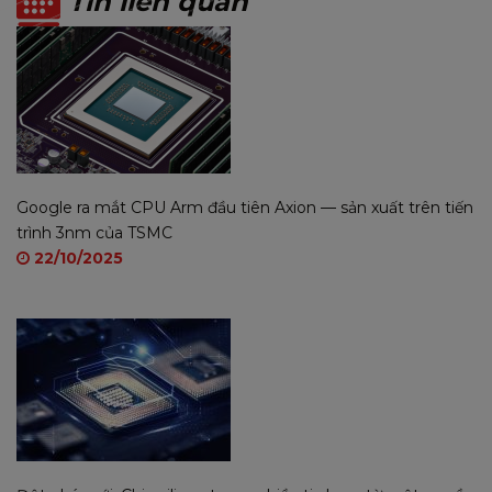
Tin liên quan
Nếu bạn đang tìm kiếm một sản phẩm vỏ case máy
tính kết hợp giữa vẻ đẹp và sang trọng, không nên
bỏ lỡ Mixie NEMO-20. Thiết kế 2 mặt kính đẹp mắt,
khả năng tùy chỉnh cao và hiệu suất ấn tượng đều
đồng lòng hòa quyện trong sản phẩm này, tạo nên
một trải nghiệm hoàn toàn mới cho không gian làm
việc hoặc giải trí của bạn.
Google ra mắt CPU Arm đầu tiên Axion — sản xuất trên tiến
trình 3nm của TSMC
GIỚI THIỆU THƯƠNG HIỆU MIXIE
22/10/2025
➟
MIXIE là thương hiệu phụ kiện Máy Tính Chuyên
Dụng Bán Chạy Số 01 Tại Thái Lan. Với 12 Giải Thưởng
Chất Lượng Quốc Tế
➟
MIXIE bền bỉ với thương hiệu gần 20 năm trên thị
trường máy tính.
MIXIE thuộc công ty MISHEN Electronic thành lập từ
2002, đây là công ty chuyên sản xuất phụ kiện máy tính