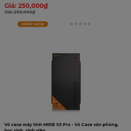
Giá:
250,000
₫
Giá:
290,000
₫
SHOP NOW
0
trên
5
Vỏ case máy tính MIXIE S5 Pro - Vỏ Case văn phòng,
học sinh, sinh viên