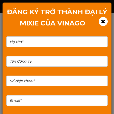
Hotline: 1800.2345.80
ĐĂNG KÝ TRỞ THÀNH ĐẠI LÝ
MIXIE CỦA VINAGO