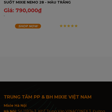
SUỐT MIXIE NEMO 28 - MÀU TRẮNG
Giá:
790,000
₫
SHOP NOW
5
trên 5
TRUNG TÂM PP & BH MIXIE VIỆT NAM
Mixie Hà Nội
Hà Nội:
Số 11BT4-3, KĐT Trung Văn VINACONEX 3, Đường