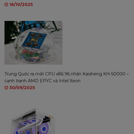
16/10/2025
Trung Quốc ra mắt CPU x86 96 nhân Kaisheng KH-50000 –
cạnh tranh AMD EPYC và Intel Xeon
Thẻ nhớ MicroSDHC
Mixie
32GB U3
là thẻ
30/09/2025
nhớ dùng cho camera, điện thoại, có tốc độ
đọc ghi cực nhanh với chuẩn MicroSDHC,
tương thích với mọi thiết bị như điện thoại
thông minh, máy tính bảng và máy ảnh được
TCS phân phối chính hãng...