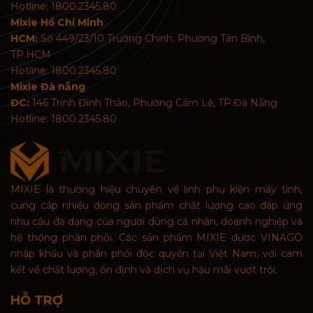
Hotline: 1800.2345.80
Mixie Hồ Chí Minh
HCM:
Số 449/23/10 Trường Chinh, Phường Tân Bình,
TP.HCM
Hotline: 1800.2345.80
Mixie Đà nẵng
ĐC:
146 Trịnh Đình Thảo, Phường Cẩm Lệ, TP.Đà Nẵng
Hotline: 1800.2345.80
MIXIE là thương hiệu chuyên về linh phụ kiện máy tính,
cung cấp nhiều dòng sản phẩm chất lượng cao đáp ứng
nhu cầu đa dạng của người dùng cá nhân, doanh nghiệp và
hệ thống phân phối. Các sản phẩm MIXIE được VINAGO
nhập khẩu và phân phối độc quyền tại Việt Nam, với cam
kết về chất lượng, ổn định và dịch vụ hậu mãi vượt trội.
HỖ TRỢ