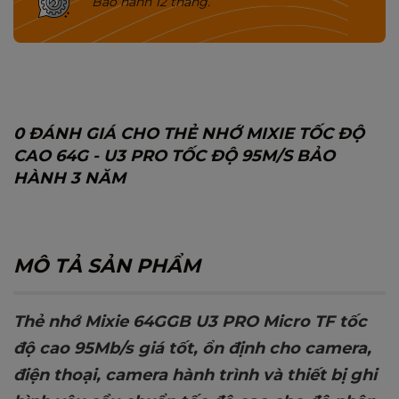
Bảo hành 12 tháng.
0 ĐÁNH GIÁ CHO THẺ NHỚ MIXIE TỐC ĐỘ
CAO 64G - U3 PRO TỐC ĐỘ 95M/S BẢO
HÀNH 3 NĂM
MÔ TẢ SẢN PHẨM
Thẻ nhớ
Mixie
64GGB U3 PRO Micro TF
tốc
độ cao 95Mb/s giá tốt, ổn định cho camera,
điện thoại,
camera hành trình và thiết bị ghi