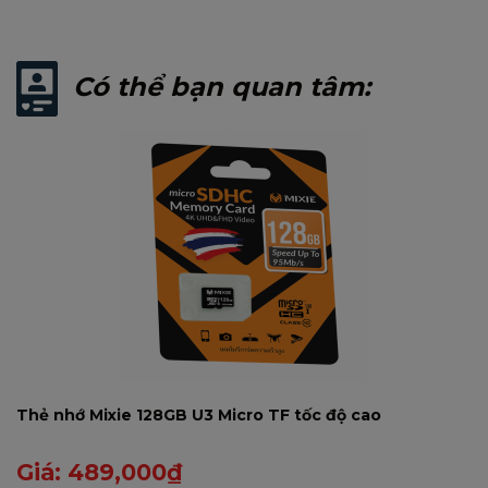
nhận chính sách chiết khấu đại lý tốt nhất
trong tháng 07 2020. Hoặc đăng ký làm đại lý
tại link sau:
https://bit.ly/dangkymixie2020
Có thể bạn quan tâm:
Thẻ nhớ Mixie 128GB U3 Micro TF tốc độ cao
Giá:
489,000
₫