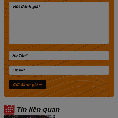
Tương thích với mọi thiết bị như điện thoại
thông minh, máy tính bảng và máy ảnh
,
camera, camera hành trình và thiết bị ghi
hình yêu cầu chuẩn tốc độ cao cho độ phân
giải 4K, 2K.
➟
MIXIE là thương hiệu
phụ kiện
Máy Tính
Chuyên Dụng Bán Chạy Số 01 Tại Thái
Lan
.
Với 12 Giải Thưởng Chất Lượng Quốc Tế
➟
MIXIE bền bỉ với thương hiệu gần 20 năm
Gửi đánh giá
trên thị trường máy tính.
MIXIE thuộc công ty MISHEN Electronic thành
lập từ 2002, đây là công ty chuyên sản xuất
Tin liên quan
phụ kiện máy tính chuyên nghiệp, có trụ sở