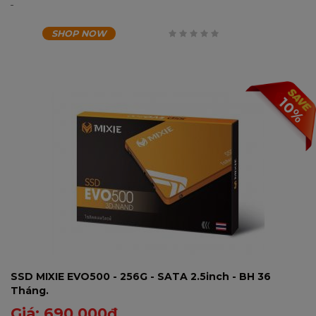
SHOP NOW
0
trên
5
10%
SSD MIXIE EVO500 - 256G - SATA 2.5inch - BH 36
Tháng.
Giá:
690,000
₫