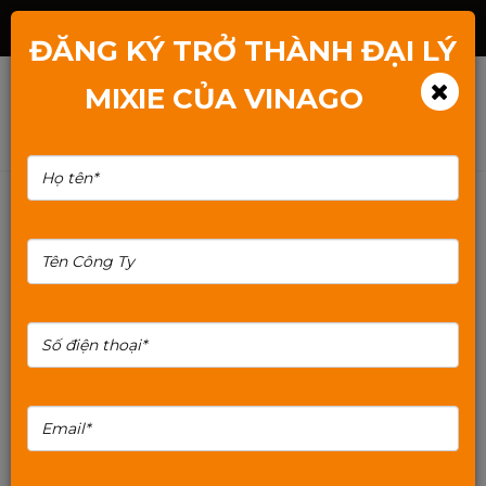
Hotline: 1800.2345.80
ĐĂNG KÝ TRỞ THÀNH ĐẠI LÝ
MIXIE CỦA VINAGO