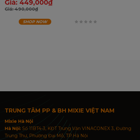
Giá:
449,000
₫
Giá:
490,000
₫
SHOP NOW
0
trên
5
TRUNG TÂM PP & BH MIXIE VIỆT NAM
Mixie Hà Nội
Hà Nội:
Số 11BT4-3, KĐT Trung Văn VINACONEX 3, Đường
Trung Thư, Phường Đại Mỗ, TP.Hà Nội