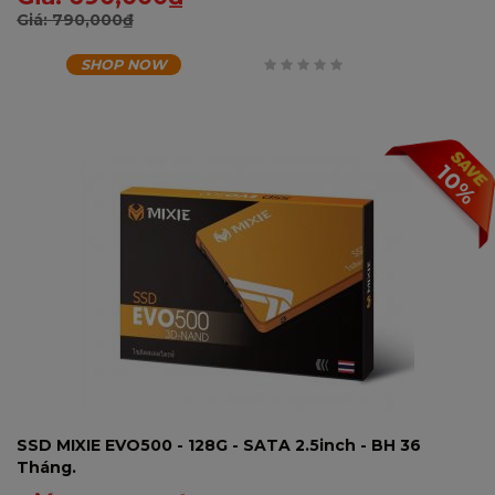
Giá:
790,000
₫
SHOP NOW
0
trên
5
10%
SSD MIXIE EVO500 - 128G - SATA 2.5inch - BH 36
Tháng.