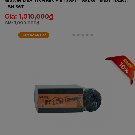
NGUỒN MÁY TÍNH MIXIE ATX850 - 850W - MÀU TRẮNG
- BH 36T
Giá:
1,010,000
₫
Giá:
1,090,000
₫
SHOP NOW
0
trên
5
10%