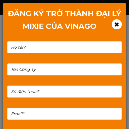
Hotline: 1800.2345.80
ĐĂNG KÝ TRỞ THÀNH ĐẠI LÝ
MIXIE CỦA VINAGO