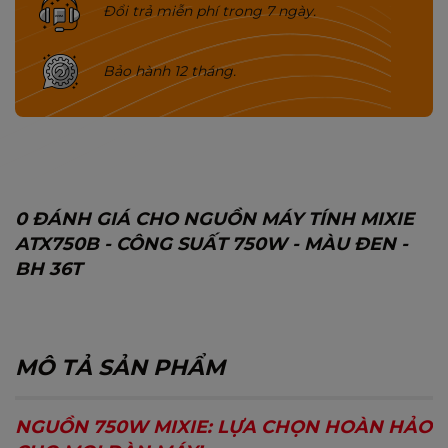
Đổi trả miễn phí trong 7 ngày.
Bảo hành 12 tháng.
0 ĐÁNH GIÁ CHO NGUỒN MÁY TÍNH MIXIE
ATX750B - CÔNG SUẤT 750W - MÀU ĐEN -
BH 36T
MÔ TẢ SẢN PHẨM
NGUỒN 750W MIXIE: LỰA CHỌN HOÀN HẢO