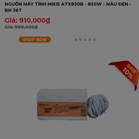
NGUỒN MÁY TÍNH MIXIE ATX850B - 850W - MÀU ĐEN -
BH 36T
Giá:
910,000
₫
Giá:
990,000
₫
SHOP NOW
0
trên
5
10%