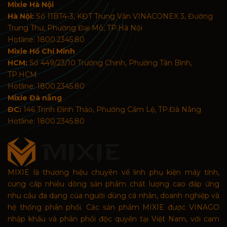
Mixie Hà Nội
Hà Nội:
Số 11BT4-3, KĐT Trung Văn VINACONEX 3, Đường
Trung Thư, Phường Đại Mỗ, TP.Hà Nội
Hotline: 1800.2345.80
Mixie Hồ Chí Minh
HCM:
Số 449/23/10 Trường Chinh, Phường Tân Bình,
TP.HCM
Hotline: 1800.2345.80
Mixie Đà nẵng
ĐC:
146 Trịnh Đình Thảo, Phường Cẩm Lệ, TP.Đà Nẵng
Hotline: 1800.2345.80
MIXIE là thương hiệu chuyên về linh phụ kiện máy tính,
cung cấp nhiều dòng sản phẩm chất lượng cao đáp ứng
nhu cầu đa dạng của người dùng cá nhân, doanh nghiệp và
hệ thống phân phối. Các sản phẩm MIXIE được VINAGO
nhập khẩu và phân phối độc quyền tại Việt Nam, với cam