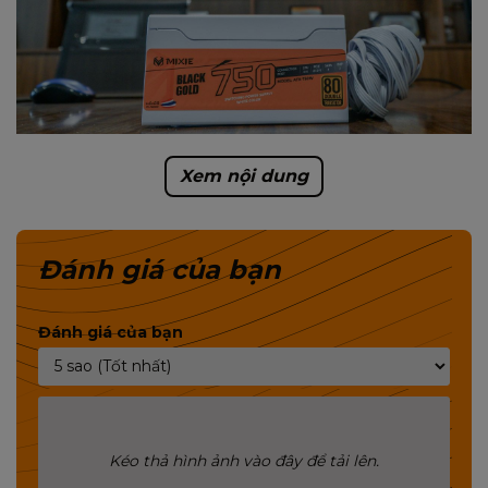
Xem nội dung
CỔNG KẾT NỐI CỦA NGUỒN MIXIE VÀ CÔNG SUẤT HỖ
TRỢ CÁC LOẠI VGA:
Đánh giá của bạn
Đánh giá của bạn
------
Kéo thả hình ảnh vào đây để tải lên.
𝐌𝐈𝐗𝐈𝐄 - 𝐓𝐡𝐮̛𝐨̛𝐧𝐠 𝐡𝐢𝐞̣̂𝐮 đ𝐮̛𝐨̛̣𝐜 𝐲𝐞̂𝐮 𝐭𝐡𝐢́𝐜𝐡 𝐭𝐚̣𝐢 𝐓𝐡𝐚́𝐢 𝐋𝐚𝐧
👑Nổi tiếng hơn 22 năm trong lĩnh vực sản xuất và