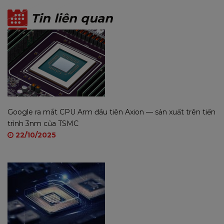
mang lại hiệu suất ổn định, mạnh mẽ và tối ưu hóa
Tin liên quan
cho tất cả nhu cầu sử dụng, từ giải trí đến làm việc
chuyên nghiệp!
Google ra mắt CPU Arm đầu tiên Axion — sản xuất trên tiến
trình 3nm của TSMC
22/10/2025