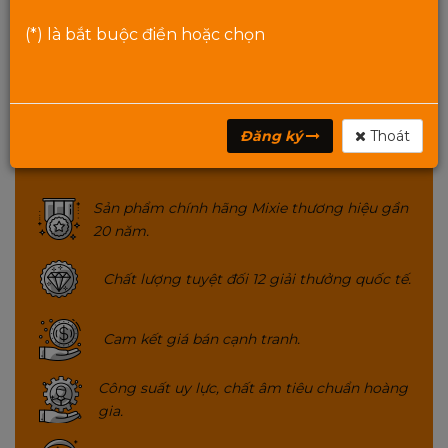
GỌI
HOTLINE
(*) là bắt buộc điền hoặc chọn
Danh mục:
Nguồn PC Mixie
Từ khóa:
Nguồn máy tính MIXIE
,
Đăng ký
Thoát
MIXIE
Sản phẩm chính hãng Mixie thương hiệu gần
20 năm.
Chất lượng tuyệt đối 12 giải thưởng quốc tế.
Cam kết giá bán cạnh tranh.
Công suất uy lực, chất âm tiêu chuẩn hoàng
gia.