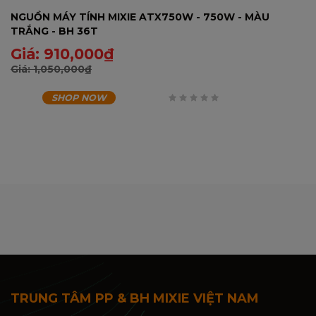
NGUỒN MÁY TÍNH MIXIE ATX750W - 750W - MÀU
TRẮNG - BH 36T
Giá:
910,000
₫
Giá:
1,050,000
₫
SHOP NOW
0
trên
5
TRUNG TÂM PP & BH MIXIE VIỆT NAM