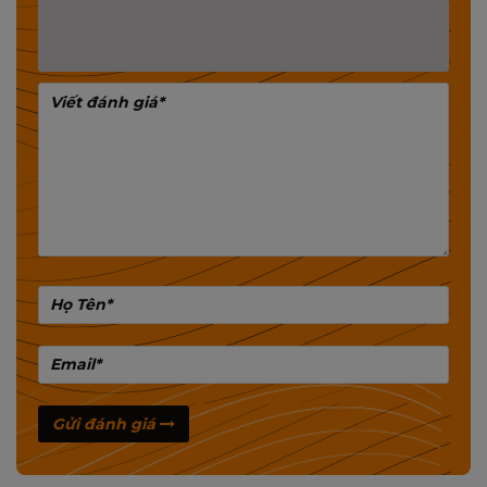
thương mại các sản phẩm linh phụ kiện trong ngành
máy tính, thiết bị mạng, cctv, ...
👑Thị trường chính bao gồm Thái Lan, Trung Quốc, Hàn
Quốc, Đông Nam Á, ...
👑Liên tục dành được 12 giải thưởng về chất lượng,
chứng nhận quốc tế do người tiêu dùng bình chọn tại
Thái Lan và Trung Quốc.
-------
📌𝐓𝐡𝐨̂𝐧𝐠 𝐭𝐢𝐧 𝐜𝐡𝐢 𝐭𝐢𝐞̂́𝐭 đ𝐚̆𝐧𝐠 𝐤𝐲́ 𝐥𝐚̀𝐦 đ𝐚̣𝐢 𝐥𝐲́ 𝐩𝐡𝐚̂𝐧 𝐩𝐡𝐨̂́𝐢 𝐯𝐮𝐢 𝐥𝐨̀𝐧𝐠 𝐥𝐢𝐞̂𝐧 𝐡𝐞̣̂:
Đăng ký làm đại lý tại: www.mixie.vn (khuyến nghị)
Inbox trực tiếp cho Fanpage: m.me/imouvinago
🚩 Miền Bắc: 0904655447 - MR Thịnh
🚩 Miền Nam: 0987256898 - MR Hiến
🚩 Miền Trung: 0905403060 - MR Long
Kết luận:
Gửi đánh giá
Đừng để năng lượng trở thành giới hạn cho dàn
máy của bạn! Chọn ngay nguồn 750W Mixie để