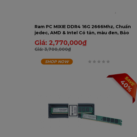
Ram PC MIXIE DDR4 16G 2666Mhz, Chuẩn
jedec, AMD & Intel Có tản, màu đen, Bảo
hành 60 tháng - 16GD2666RA-U
Giá:
2,770,000
₫
Giá:
3,700,000
₫
SHOP NOW
0
trên
40%
5