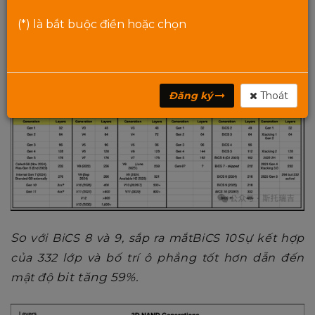
Termination), có sẵn ở
1.2V
và một điện áp thấp
hơn bổ sung được sử dụng cho
điện áp giao
(*) là bắt buộc điền hoặc chọn
diện NAND, giúp giảm 10% mức tiêu thụ điện
năng đầu vào dữ liệu
và mức tiêu thụ điện năng
đầu ra
34%
。
Đăng ký
Thoát
So
với
BiCS 8
và
9
, sắp ra mắt
BiCS 10
Sự kết hợp
của
332
lớp và bố trí ô phẳng tốt hơn dẫn đến
bit tăng 59%.
mật độ