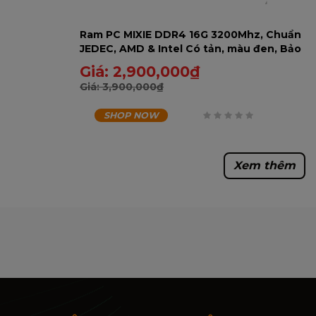
Ram PC MIXIE DDR4 16G 3200Mhz, Chuẩn
JEDEC, AMD & Intel Có tản, màu đen, Bảo
hành 60 tháng - 16GD43200RA-U
Giá:
2,900,000
₫
Giá:
3,900,000
₫
SHOP NOW
0
trên
Xem thêm
5