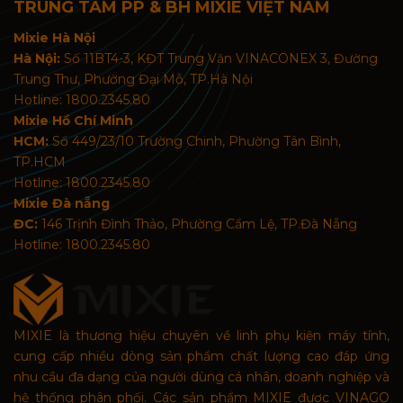
TRUNG TÂM PP & BH MIXIE VIỆT NAM
Mixie Hà Nội
Hà Nội:
Số 11BT4-3, KĐT Trung Văn VINACONEX 3, Đường
Trung Thư, Phường Đại Mỗ, TP.Hà Nội
Hotline: 1800.2345.80
Mixie Hồ Chí Minh
HCM:
Số 449/23/10 Trường Chinh, Phường Tân Bình,
TP.HCM
Hotline: 1800.2345.80
Mixie Đà nẵng
ĐC:
146 Trịnh Đình Thảo, Phường Cẩm Lệ, TP.Đà Nẵng
Hotline: 1800.2345.80
MIXIE là thương hiệu chuyên về linh phụ kiện máy tính,
cung cấp nhiều dòng sản phẩm chất lượng cao đáp ứng
nhu cầu đa dạng của người dùng cá nhân, doanh nghiệp và
hệ thống phân phối. Các sản phẩm MIXIE được VINAGO