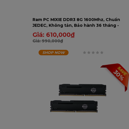
Ram PC MIXIE DDR3 8G 1600Mhz, Chuẩn
JEDEC, Không tản, Bảo hành 36 tháng -
8GD31600-U
Giá:
610,000
₫
Giá:
990,000
₫
SHOP NOW
0
trên
30%
5