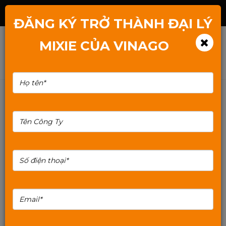
Hotline: 1800.2345.80
ĐĂNG KÝ TRỞ THÀNH ĐẠI LÝ
MIXIE CỦA VINAGO
Kioxia tiết lộ NAND 4.8GT / s thế hệ
tiếp theo
Tập đoàn Kioxia
đi tiên phong trong 3D tiên
tốc độ giao
tiến
Công nghệ bộ nhớ flash, với
diện
NAND
4.8GT / s
, Hiệu suất năng lượng vượt
trội và mật độ cao hơn đặt ra tiêu chuẩn ngành.
của
Kioxia và BiCS
9
NAND
thế hệ tiếp theo
SanDisk
sẽ có mặt trong đó
Tốc độ giao
mới
diện
NAND
là 4.8GT / s
được sử dụng