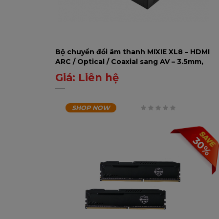
Bộ chuyển đổi âm thanh MIXIE XL8 – HDMI
ARC / Optical / Coaxial sang AV – 3.5mm,
hỗ trợ Bluetooth & USB
Giá:
Liên hệ
0
₫
SHOP NOW
0
trên
30%
5