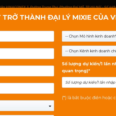
g Văn VINACONEX 3, Đường Trung Thư, Phường Đại Mỗ, TP.Hà Nội - Số 449
 TRỞ THÀNH ĐẠI LÝ MIXIE CỦA 
IỚI THIỆU
SẢN PHẨM
LIÊN HỆ
TIN TỨC
-- Chọn Mô hình kinh doanh*
-- Chọn Kênh kinh doanh chí
Số lượng dự kiến/1 lần 
quan trọng)*
 dụng
,
tài liệu
(*) là bắt buộc điền hoặc 