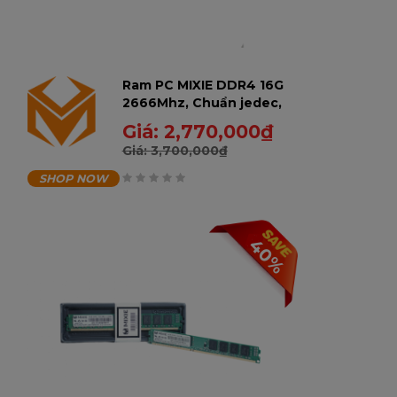
Ram PC MIXIE DDR4 16G
2666Mhz, Chuẩn jedec,
AMD & Intel Có tản,
Giá:
2,770,000
₫
màu đen, Bảo hành 60
Giá:
3,700,000
₫
tháng - 16GD2666RA-U
SHOP NOW
0
trên
40%
5