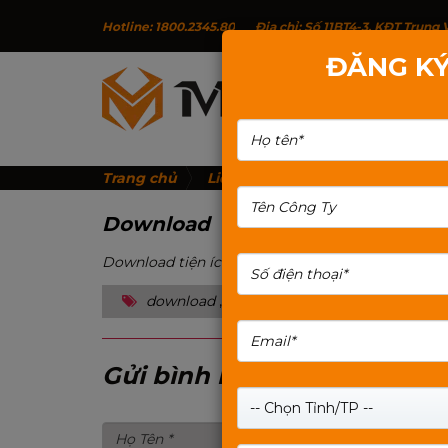
Hotline: 1800.2345.80
Địa chỉ: Số 11BT4-3, KĐT Trun
ĐĂNG KÝ
G
Trang chủ
Liên hệ
Download
Download
Download tiện ích, driver, dữ liệu, catalog...
download
,
driver
,
dữ liệu
,
tiện ích
,
ứng
Gửi bình luận
-- Chọn Tỉnh/TP --