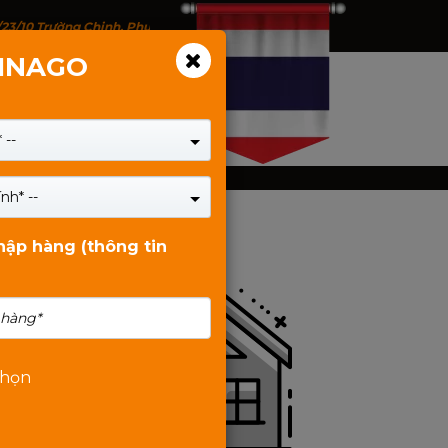
/23/10 Trường Chinh, Phường Tân Bình, TP.HCM - 146 Trịnh Đình Thảo, P
VINAGO
 --
nh* --
Tin Liên Quan
nhập hàng (thông tin
chọn