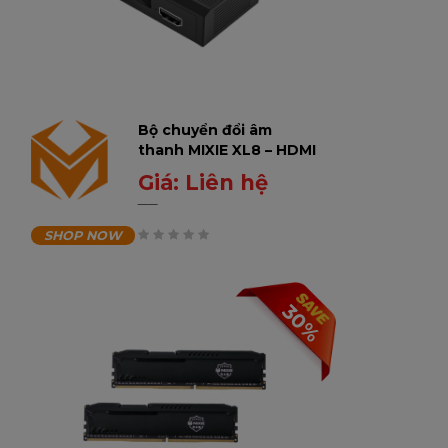
Bộ chuyển đổi âm
thanh MIXIE XL8 – HDMI
ARC / Optical / Coaxial
Giá:
Liên hệ
sang AV – 3.5mm, hỗ trợ
0
₫
Bluetooth & USB
SHOP NOW
0
trên
30%
5