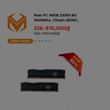
Ram PC MIXIE DDR3 8G
1600Mhz, Chuẩn JEDEC,
Không tản, Bảo hành
Giá:
610,000
₫
36 tháng - 8GD31600-U
Giá:
990,000
₫
SHOP NOW
0
trên
30%
5