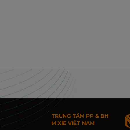
TRUNG TÂM PP & BH
MIXIE VIỆT NAM