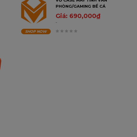
VỎ CASE MÁY TÍNH VĂN
PHÒNG/GAMING BỂ CÁ
TRONG SUỐT MIXIE NEMO
Giá:
690,000
₫
20 - MÀU ĐEN
SHOP NOW
0
trên
5