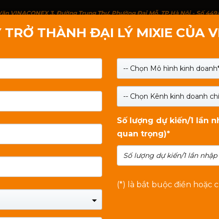
g Văn VINACONEX 3, Đường Trung Thư, Phường Đại Mỗ, TP.Hà Nội - Số 449
 TRỞ THÀNH ĐẠI LÝ MIXIE CỦA 
IỚI THIỆU
SẢN PHẨM
LIÊN HỆ
TIN TỨC
-- Chọn Mô hình kinh doanh*
-- Chọn Kênh kinh doanh chí
Số lượng dự kiến/1 lần 
quan trọng)*
(*) là bắt buộc điền hoặc 