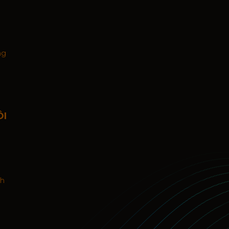
ng
ÔI
nh