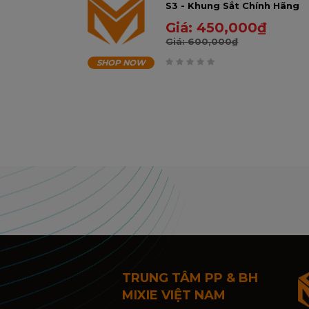
S3 - Khung Sắt Chính Hãng
- BH 3 Năm
Giá:
450,000
₫
Giá:
600,000
₫
SHOP NOW
0
trên
5
TRUNG TÂM PP & BH
MIXIE VIỆT NAM