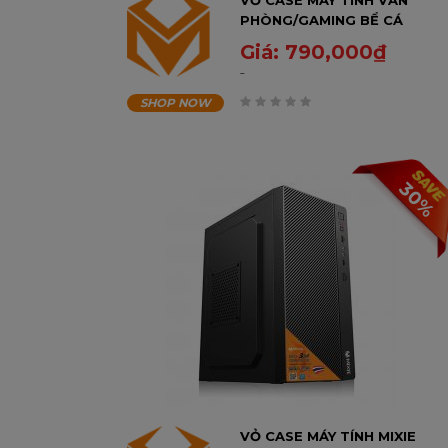
VỎ CASE MÁY TÍNH VĂN
PHÒNG/GAMING BỂ CÁ
TRONG SUỐT MIXIE NEMO
Giá:
790,000
₫
28 - MÀU ĐEN
SHOP NOW
0
trên
5
30%
VỎ CASE MÁY TÍNH MIXIE