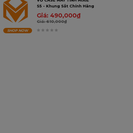
VỎ CASE MÁY TÍNH MIXIE
S5 - Khung Sắt Chính Hãng
- BH 3 Năm
Giá:
490,000
₫
Giá:
610,000
₫
SHOP NOW
0
trên
5