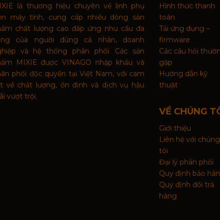
XIE là thương hiệu chuyên về linh phụ
Hình thức thanh
iện máy tính, cung cấp nhiều dòng sản
toán
hẩm chất lượng cao đáp ứng nhu cầu đa
Tải ứng dụng –
ạng của người dùng cá nhân, doanh
firmware
ghiệp và hệ thống phân phối. Các sản
Các câu hỏi thườ
hẩm MIXIE được VINAGO nhập khẩu và
gặp
ân phối độc quyền tại Việt Nam, với cam
Hướng dẫn kỹ
t về chất lượng, ổn định và dịch vụ hậu
thuật
i vượt trội.
VỀ CHÚNG T
Giới thiệu
Liên hệ với chúng
tôi
Đại lý phân phối
Quy định bảo hà
Quy định đổi trả
hàng