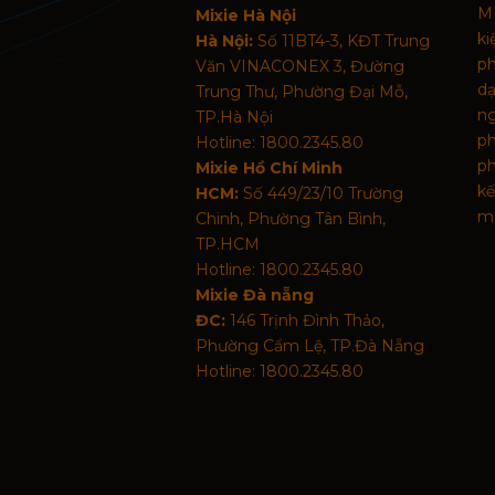
MI
Mixie Hà Nội
k
Hà Nội:
Số 11BT4-3, KĐT Trung
p
Văn VINACONEX 3, Đường
d
Trung Thư, Phường Đại Mỗ,
n
TP.Hà Nội
p
Hotline: 1800.2345.80
ph
Mixie Hồ Chí Minh
kế
HCM:
Số 449/23/10 Trường
mã
Chinh, Phường Tân Bình,
TP.HCM
Hotline: 1800.2345.80
Mixie Đà nẵng
ĐC:
146 Trịnh Đình Thảo,
Phường Cẩm Lệ, TP.Đà Nẵng
Hotline: 1800.2345.80