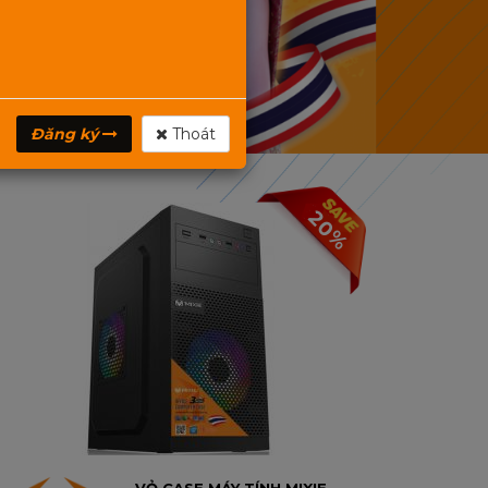
Đăng ký
Thoát
20%