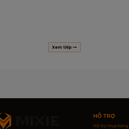
Xem tiếp
HỖ TRỢ
Hỗ trợ mua hàng