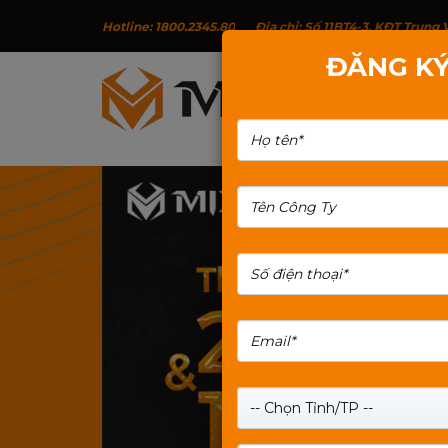
Hotline: 1800.2345.80
Địa chỉ: Số 11BT4-3, KĐT Trun
ĐĂNG KÝ
G
TÌM KIẾM: VO-CASE-MIXIE
-- Chọn Tỉnh/TP --