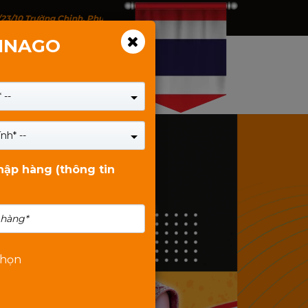
/23/10 Trường Chinh, Phường Tân Bình, TP.HCM - 146 Trịnh Đình Thảo, P
VINAGO
 --
nh* --
nhập hàng (thông tin
chọn