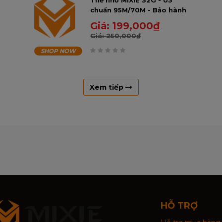
Thẻ nhớ MIXIE 32G - U3
chuẩn 95M/70M - Bảo hành
3 Năm.
Giá:
199,000
₫
Giá:
250,000
₫
SHOP NOW
0
trên
5
Xem tiếp
HỖ TRỢ