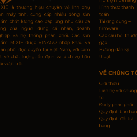
Hỗ trợ mua hàng
XIE là thương hiệu chuyên về linh phụ
Hình thức thanh
iện máy tính, cung cấp nhiều dòng sản
toán
hẩm chất lượng cao đáp ứng nhu cầu đa
Tải ứng dụng –
ạng của người dùng cá nhân, doanh
firmware
ghiệp và hệ thống phân phối. Các sản
Các câu hỏi thườ
hẩm MIXIE được VINAGO nhập khẩu và
gặp
ân phối độc quyền tại Việt Nam, với cam
Hướng dẫn kỹ
t về chất lượng, ổn định và dịch vụ hậu
thuật
i vượt trội.
VỀ CHÚNG T
Giới thiệu
Liên hệ với chúng
tôi
Đại lý phân phối
Quy định bảo hà
Quy định đổi trả
hàng