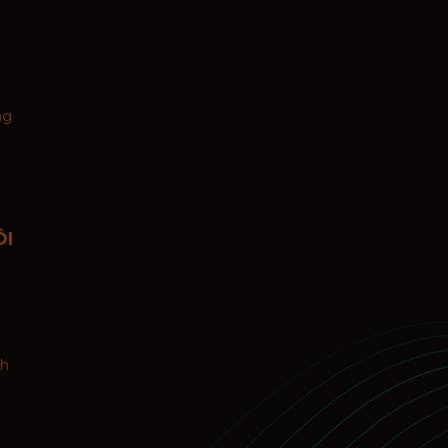
ng
ÔI
nh