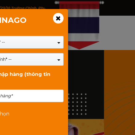
/23/10 Trường Chinh, Phường Tân Bình, TP.HCM - 146 Trịnh Đình Thảo, P
VINAGO
 --
nh* --
nhập hàng (thông tin
chọn