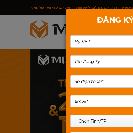
Hotline: 1800.2345.80
Địa chỉ: Số 11BT4-3, KĐT Trun
ĐĂNG KÝ
G
TÌM KIẾM: THIET-BI-LUU-TRU
-- Chọn Tỉnh/TP --