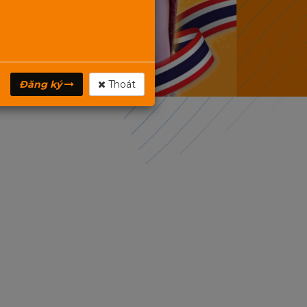
Đăng ký
Thoát