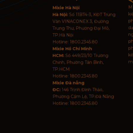
MI
Mixie Hà Nội
k
Hà Nội:
Số 11BT4-3, KĐT Trung
p
Văn VINACONEX 3, Đường
d
Trung Thư, Phường Đại Mỗ,
n
TP.Hà Nội
p
Hotline: 1800.2345.80
ph
Mixie Hồ Chí Minh
kế
HCM:
Số 449/23/10 Trường
mã
Chinh, Phường Tân Bình,
TP.HCM
Hotline: 1800.2345.80
Mixie Đà nẵng
ĐC:
146 Trịnh Đình Thảo,
Phường Cẩm Lệ, TP.Đà Nẵng
Hotline: 1800.2345.80