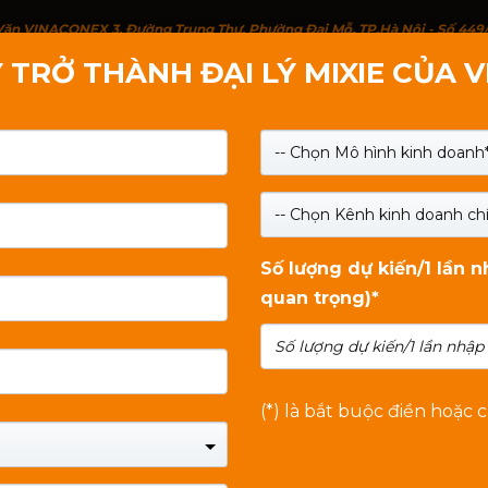
g Văn VINACONEX 3, Đường Trung Thư, Phường Đại Mỗ, TP.Hà Nội - Số 449
 TRỞ THÀNH ĐẠI LÝ MIXIE CỦA 
IỚI THIỆU
SẢN PHẨM
LIÊN HỆ
TIN TỨC
-- Chọn Mô hình kinh doanh*
-- Chọn Kênh kinh doanh chí
Số lượng dự kiến/1 lần 
quan trọng)*
(*) là bắt buộc điền hoặc 