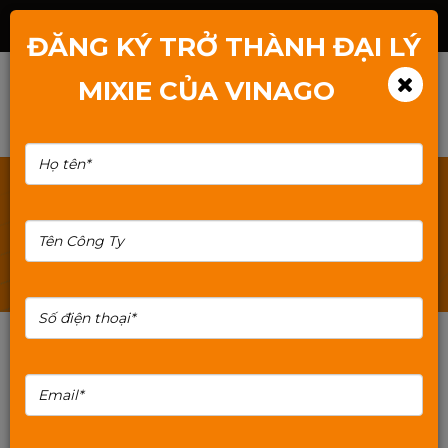
Hotline: 1800.2345.80
ĐĂNG KÝ TRỞ THÀNH ĐẠI LÝ
MIXIE CỦA VINAGO
TÌM KIẾM: THE-NHO-DUNG-LUONG-128G