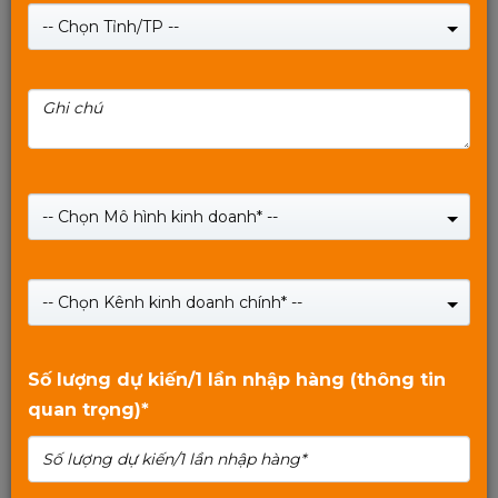
-- Chọn Tỉnh/TP --
Thẻ nhớ Mixie 128GB U3 Micro TF tốc độ cao
-- Chọn Mô hình kinh doanh* --
Giá:
489,000
₫
-- Chọn Kênh kinh doanh chính* --
SHOP NOW
0
trên
Số lượng dự kiến/1 lần nhập hàng (thông tin
5
quan trọng)*
Xem tiếp