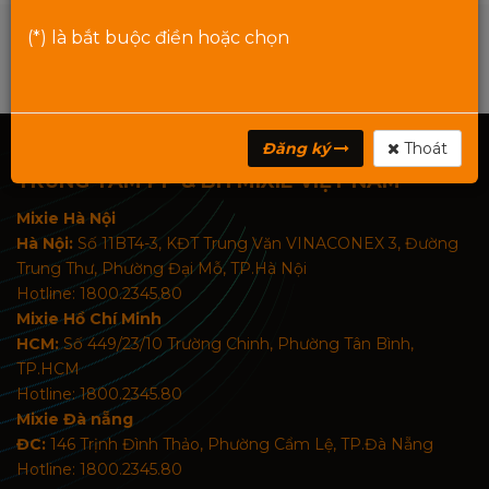
(*) là bắt buộc điền hoặc chọn
Đăng ký
Thoát
TRUNG TÂM PP & BH MIXIE VIỆT NAM
Mixie Hà Nội
Hà Nội:
Số 11BT4-3, KĐT Trung Văn VINACONEX 3, Đường
Trung Thư, Phường Đại Mỗ, TP.Hà Nội
Hotline: 1800.2345.80
Mixie Hồ Chí Minh
HCM:
Số 449/23/10 Trường Chinh, Phường Tân Bình,
TP.HCM
Hotline: 1800.2345.80
Mixie Đà nẵng
ĐC:
146 Trịnh Đình Thảo, Phường Cẩm Lệ, TP.Đà Nẵng
Hotline: 1800.2345.80