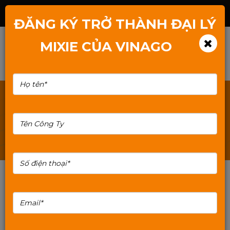
Hotline: 1800.2345.80
ĐĂNG KÝ TRỞ THÀNH ĐẠI LÝ
MIXIE CỦA VINAGO
TÌM KIẾM: TAI-NGHE-GAMING