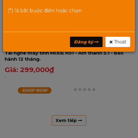
(*) là bắt buộc điền hoặc chọn
Đăng ký
Thoát
Tai nghe máy tính MIXIE H51 - Âm thanh 5.1 - bảo
hành 12 tháng.
Giá:
299,000
₫
SHOP NOW
0
trên
5
Xem tiếp