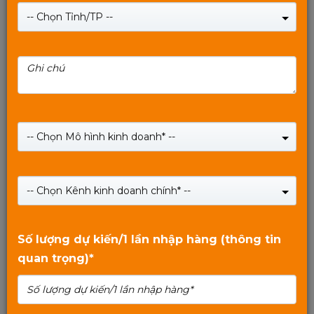
-- Chọn Tỉnh/TP --
Tai nghe gaming MIXIE H71 - Âm thanh 7.1 - LED RGB
- Kết Nối USB
-- Chọn Mô hình kinh doanh* --
Giá:
349,000
₫
-- Chọn Kênh kinh doanh chính* --
SHOP NOW
0
trên
Số lượng dự kiến/1 lần nhập hàng (thông tin
5
quan trọng)*