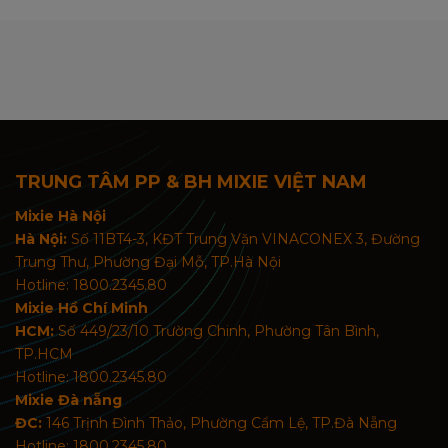
TRUNG TÂM PP & BH MIXIE VIỆT NAM
Mixie Hà Nội
Hà Nội:
Số 11BT4-3, KĐT Trung Văn VINACONEX 3, Đường
Trung Thư, Phường Đại Mỗ, TP.Hà Nội
Hotline: 1800.2345.80
Mixie Hồ Chí Minh
HCM:
Số 449/23/10 Trường Chinh, Phường Tân Bình,
TP.HCM
Hotline: 1800.2345.80
Mixie Đà nẵng
ĐC:
146 Trịnh Đình Thảo, Phường Cẩm Lệ, TP.Đà Nẵng
Hotline: 1800.2345.80