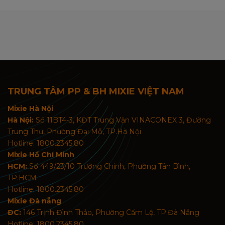
TRUNG TÂM PP & BH MIXIE VIỆT NAM
Mixie Hà Nội
Hà Nội:
Số 11BT4-3, KĐT Trung Văn VINACONEX 3, Đường
Trung Thư, Phường Đại Mỗ, TP.Hà Nội
Hotline: 1800.2345.80
Mixie Hồ Chí Minh
HCM:
Số 449/23/10 Trường Chinh, Phường Tân Bình,
TP.HCM
Hotline: 1800.2345.80
Mixie Đà nẵng
ĐC:
146 Trịnh Đình Thảo, Phường Cẩm Lệ, TP.Đà Nẵng
Hotline: 1800.2345.80