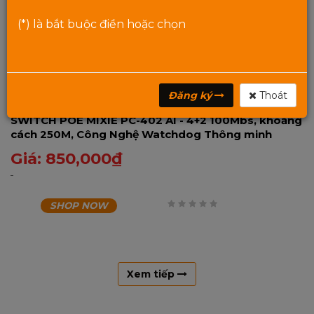
(*) là bắt buộc điền hoặc chọn
Đăng ký
Thoát
SWITCH POE MIXIE PC-402 AI - 4+2 100Mbs, khoảng
cách 250M, Công Nghệ Watchdog Thông minh
Giá:
850,000
₫
SHOP NOW
0
trên
5
Xem tiếp