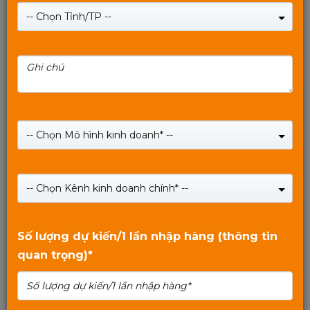
-- Chọn Tỉnh/TP --
Switch Poe Camera MIXE PC402-Mini gồm 4 cổng
POE RJ45 10/100M và 2 cổng UPlink tốc độ 10/100m
-- Chọn Mô hình kinh doanh* --
Giá:
590,000
₫
Giá:
650,000
₫
-- Chọn Kênh kinh doanh chính* --
SHOP NOW
5
trên 5
Số lượng dự kiến/1 lần nhập hàng (thông tin
quan trọng)*