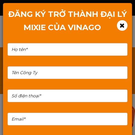
Hotline: 1800.2345.80
ĐĂNG KÝ TRỞ THÀNH ĐẠI LÝ
MIXIE CỦA VINAGO
TÌM KIẾM: PC402
10%