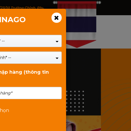
/23/10 Trường Chinh, Phường Tân Bình, TP.HCM - 146 Trịnh Đình Thảo, P
VINAGO
 --
nh* --
nhập hàng (thông tin
chọn