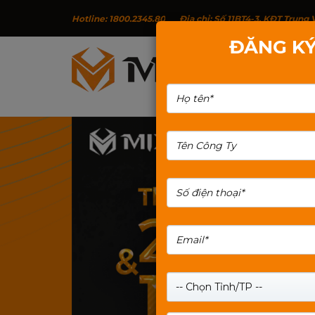
Hotline: 1800.2345.80
Địa chỉ: Số 11BT4-3, KĐT Trun
ĐĂNG KÝ
G
TÌM KIẾM: NGUON-350W
-- Chọn Tỉnh/TP --