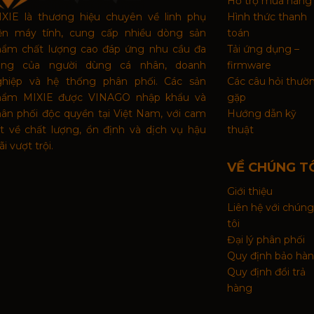
Hỗ trợ mua hàng
XIE là thương hiệu chuyên về linh phụ
Hình thức thanh
iện máy tính, cung cấp nhiều dòng sản
toán
hẩm chất lượng cao đáp ứng nhu cầu đa
Tải ứng dụng –
ạng của người dùng cá nhân, doanh
firmware
ghiệp và hệ thống phân phối. Các sản
Các câu hỏi thườ
hẩm MIXIE được VINAGO nhập khẩu và
gặp
ân phối độc quyền tại Việt Nam, với cam
Hướng dẫn kỹ
t về chất lượng, ổn định và dịch vụ hậu
thuật
i vượt trội.
VỀ CHÚNG T
Giới thiệu
Liên hệ với chúng
tôi
Đại lý phân phối
Quy định bảo hà
Quy định đổi trả
hàng