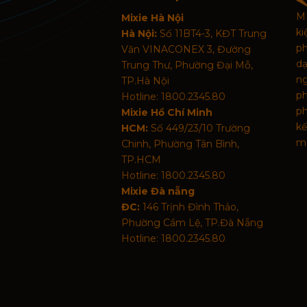
MI
Mixie Hà Nội
k
Hà Nội:
Số 11BT4-3, KĐT Trung
p
Văn VINACONEX 3, Đường
d
Trung Thư, Phường Đại Mỗ,
n
TP.Hà Nội
p
Hotline: 1800.2345.80
ph
Mixie Hồ Chí Minh
kế
HCM:
Số 449/23/10 Trường
mã
Chinh, Phường Tân Bình,
TP.HCM
Hotline: 1800.2345.80
Mixie Đà nẵng
ĐC:
146 Trịnh Đình Thảo,
Phường Cẩm Lệ, TP.Đà Nẵng
Hotline: 1800.2345.80