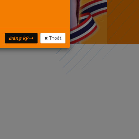
Đăng ký
Thoát