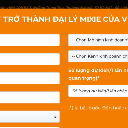
g Văn VINACONEX 3, Đường Trung Thư, Phường Đại Mỗ, TP.Hà Nội - Số 449
 TRỞ THÀNH ĐẠI LÝ MIXIE CỦA 
IỚI THIỆU
SẢN PHẨM
LIÊN HỆ
TIN TỨC
-- Chọn Mô hình kinh doanh*
-- Chọn Kênh kinh doanh chí
Số lượng dự kiến/1 lần 
quan trọng)*
(*) là bắt buộc điền hoặc 