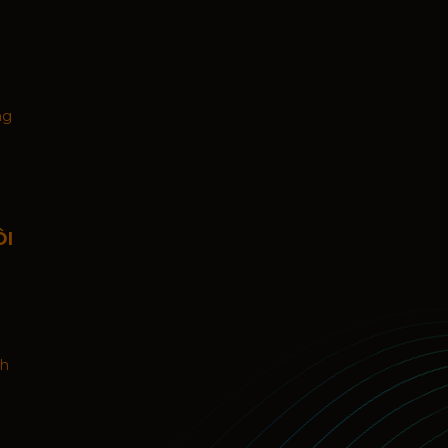
ng
ÔI
nh