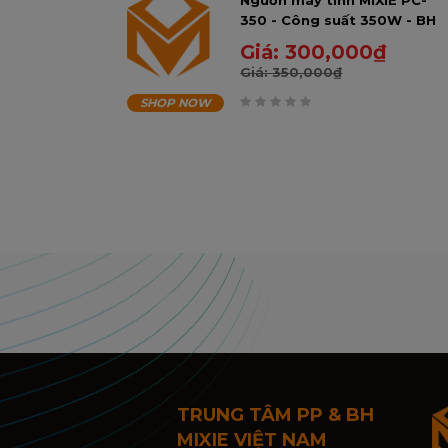
Nguồn máy tính MIXIE PC-
350 - Công suất 350W - BH
24 Tháng
Giá:
300,000
₫
Giá:
350,000
₫
SHOP NOW
0
trên
5
TRUNG TÂM PP & BH
MIXIE VIỆT NAM