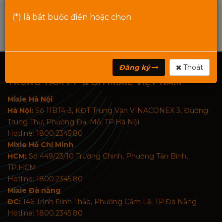
(*) là bắt buộc điền hoặc chọn
Đăng ký
Thoát
TRUNG TÂM PP & BH MIXIE VIỆT NAM
Mixie Hà Nội
Hà Nội:
Số 11BT4-3, KĐT Trung Văn VINACONEX 3, Đường
Trung Thư, Phường Đại Mỗ, TP.Hà Nội
Hotline: 1800.2345.80
Mixie Hồ Chí Minh
HCM:
Số 449/23/10 Trường Chinh, Phường Tân Bình,
TP.HCM
Hotline: 1800.2345.80
Mixie Đà nẵng
ĐC:
146 Trịnh Đình Thảo, Phường Cẩm Lệ, TP.Đà Nẵng
Hotline: 1800.2345.80