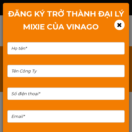
Hotline: 1800.2345.80
ĐĂNG KÝ TRỞ THÀNH ĐẠI LÝ
MIXIE CỦA VINAGO
TÌM KIẾM: CASE-NEMO-20-MIXE