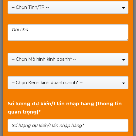
-- Chọn Tỉnh/TP --
VỎ CASE MÁY TÍNH VĂN PHÒNG/GAMING BỂ CÁ
TRONG SUỐT MIXIE NEMO 20 - MÀU ĐEN
-- Chọn Mô hình kinh doanh* --
Giá:
690,000
₫
-- Chọn Kênh kinh doanh chính* --
SHOP NOW
0
trên
Số lượng dự kiến/1 lần nhập hàng (thông tin
5
quan trọng)*
Xem tiếp