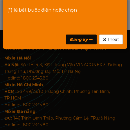
(*) là bắt buộc điền hoặc chọn
Đăng ký
Thoát
TRUNG TÂM PP & BH MIXIE VIỆT NAM
Mixie Hà Nội
Hà Nội:
Số 11BT4-3, KĐT Trung Văn VINACONEX 3, Đường
Trung Thư, Phường Đại Mỗ, TP.Hà Nội
Hotline: 1800.2345.80
Mixie Hồ Chí Minh
HCM:
Số 449/23/10 Trường Chinh, Phường Tân Bình,
TP.HCM
Hotline: 1800.2345.80
Mixie Đà nẵng
ĐC:
146 Trịnh Đình Thảo, Phường Cẩm Lệ, TP.Đà Nẵng
Hotline: 1800.2345.80