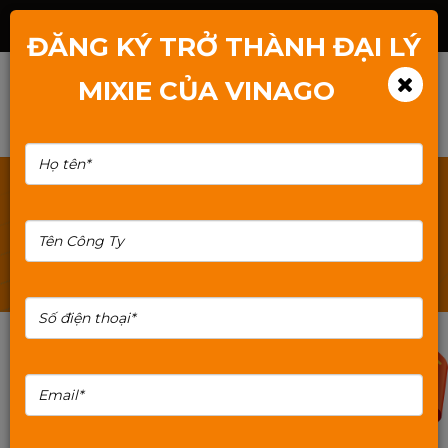
Hotline: 1800.2345.80
ĐĂNG KÝ TRỞ THÀNH ĐẠI LÝ
MIXIE CỦA VINAGO
TÌM KIẾM: BO-CHIA-DAY-POE-LAP-CAMERA
30%