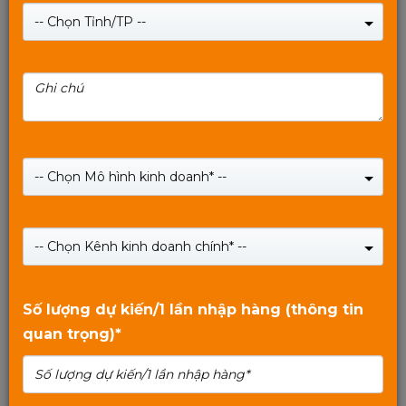
-- Chọn Tỉnh/TP --
BỘ CHIA DÂY PoE KÉO DÀI 1 RA 2 MIXIE CN212
-- Chọn Mô hình kinh doanh* --
Giá:
160,000
₫
Giá:
220,000
₫
-- Chọn Kênh kinh doanh chính* --
SHOP NOW
0
trên
Số lượng dự kiến/1 lần nhập hàng (thông tin
5
quan trọng)*
Xem tiếp