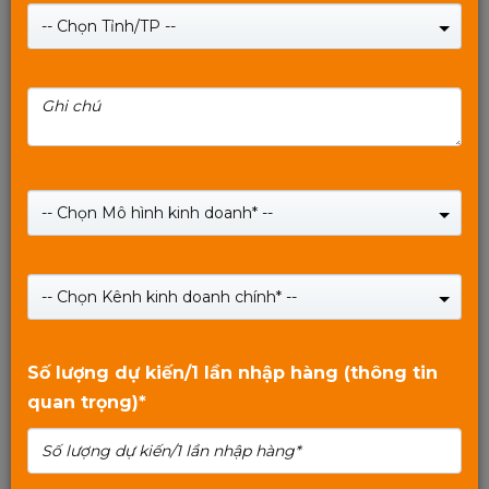
-- Chọn Tỉnh/TP --
Bộ chuyển đổi âm thanh MIXIE XL8 – HDMI ARC /
Optical / Coaxial sang AV – 3.5mm, hỗ trợ Bluetooth
-- Chọn Mô hình kinh doanh* --
& USB
Giá:
Liên hệ
0
₫
-- Chọn Kênh kinh doanh chính* --
SHOP NOW
0
trên
Số lượng dự kiến/1 lần nhập hàng (thông tin
5
quan trọng)*
Xem tiếp