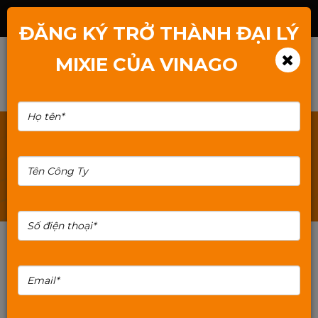
Hotline: 1800.2345.80
ĐĂNG KÝ TRỞ THÀNH ĐẠI LÝ
MIXIE CỦA VINAGO
TÌM KIẾM: OPTICAL-COAXIAL-SANG-AV