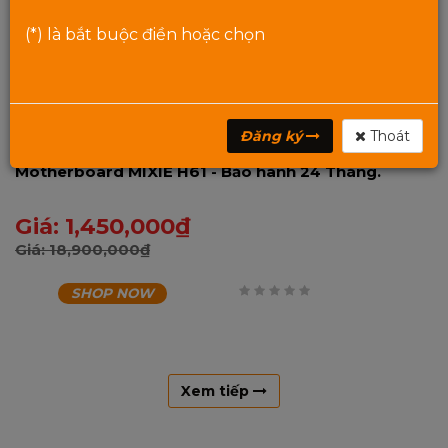
(*) là bắt buộc điền hoặc chọn
Đăng ký
Thoát
Motherboard MIXIE H61 - Bảo hành 24 Tháng.
Giá:
1,450,000
₫
Giá:
18,900,000
₫
SHOP NOW
0
trên
5
Xem tiếp