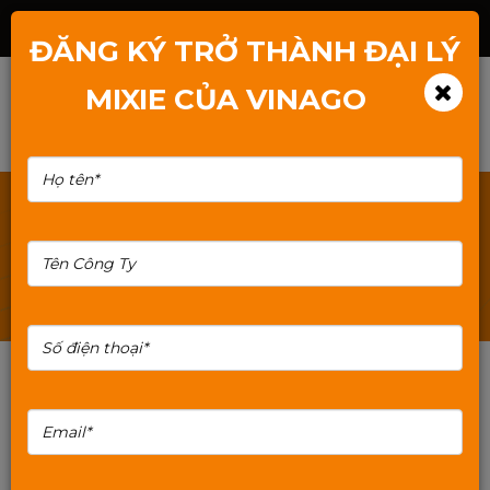
Hotline: 1800.2345.80
ĐĂNG KÝ TRỞ THÀNH ĐẠI LÝ
MIXIE CỦA VINAGO
TÌM KIẾM: H61