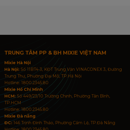
TRUNG TÂM PP & BH MIXIE VIỆT NAM
Mixie Hà Nội
Hà Nội:
Số 11BT4-3, KĐT Trung Văn VINACONEX 3, Đường
Trung Thư, Phường Đại Mỗ, TP.Hà Nội
Hotline: 1800.2345.80
Mixie Hồ Chí Minh
HCM:
Số 449/23/10 Trường Chinh, Phường Tân Bình,
TP.HCM
Hotline: 1800.2345.80
Mixie Đà nẵng
ĐC:
146 Trịnh Đình Thảo, Phường Cẩm Lệ, TP.Đà Nẵng
Hotline: 1800.2345.80