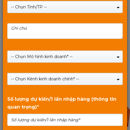
-- Chọn Tỉnh/TP --
Motherboard MIXIE H81 - Bảo hành 24 Tháng.
-- Chọn Mô hình kinh doanh* --
Giá:
1,620,000
₫
-- Chọn Kênh kinh doanh chính* --
SHOP NOW
0
trên
Số lượng dự kiến/1 lần nhập hàng (thông tin
5
quan trọng)*
90%