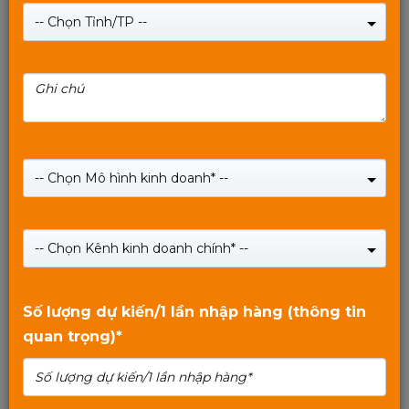
-- Chọn Tỉnh/TP --
BỘ PHÁT 3G/4G WIFI MIXIE-LTE 4G II 4 CỔNG LAN -
4 ANTENA WIFI BẢO HÀNH 12 THÁNG - NEW 2022
-- Chọn Mô hình kinh doanh* --
Giá:
1,290,000
₫
Giá:
1,390,000
₫
-- Chọn Kênh kinh doanh chính* --
SHOP NOW
3
trên
Số lượng dự kiến/1 lần nhập hàng (thông tin
5
quan trọng)*
Xem tiếp