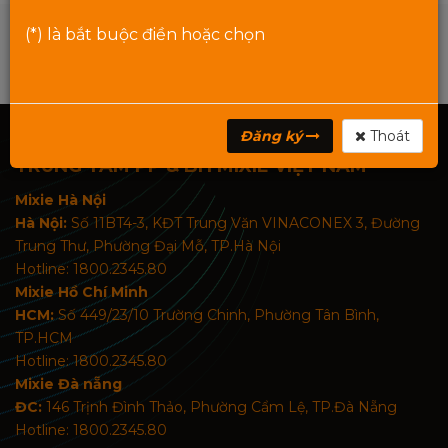
(*) là bắt buộc điền hoặc chọn
Đăng ký
Thoát
TRUNG TÂM PP & BH MIXIE VIỆT NAM
Mixie Hà Nội
Hà Nội:
Số 11BT4-3, KĐT Trung Văn VINACONEX 3, Đường
Trung Thư, Phường Đại Mỗ, TP.Hà Nội
Hotline: 1800.2345.80
Mixie Hồ Chí Minh
HCM:
Số 449/23/10 Trường Chinh, Phường Tân Bình,
TP.HCM
Hotline: 1800.2345.80
Mixie Đà nẵng
ĐC:
146 Trịnh Đình Thảo, Phường Cẩm Lệ, TP.Đà Nẵng
Hotline: 1800.2345.80