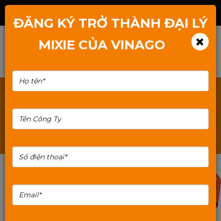
Hotline: 1800.2345.80
ĐĂNG KÝ TRỞ THÀNH ĐẠI LÝ
MIXIE CỦA VINAGO
TÌM KIẾM: BO-PHAT-WIFI-CHINH-HANG
10%