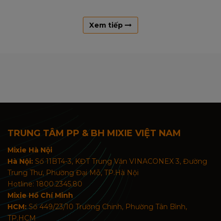
Xem tiếp
TRUNG TÂM PP & BH MIXIE VIỆT NAM
Mixie Hà Nội
Hà Nội:
Số 11BT4-3, KĐT Trung Văn VINACONEX 3, Đường
Trung Thư, Phường Đại Mỗ, TP.Hà Nội
Hotline: 1800.2345.80
Mixie Hồ Chí Minh
HCM:
Số 449/23/10 Trường Chinh, Phường Tân Bình,
TP.HCM