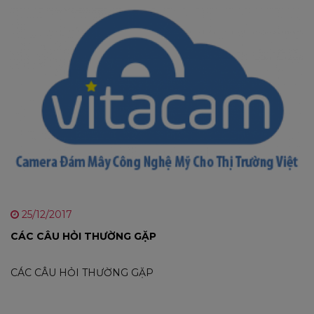
25/12/2017
CÁC CÂU HỎI THƯỜNG GẶP
CÁC CÂU HỎI THƯỜNG GẶP