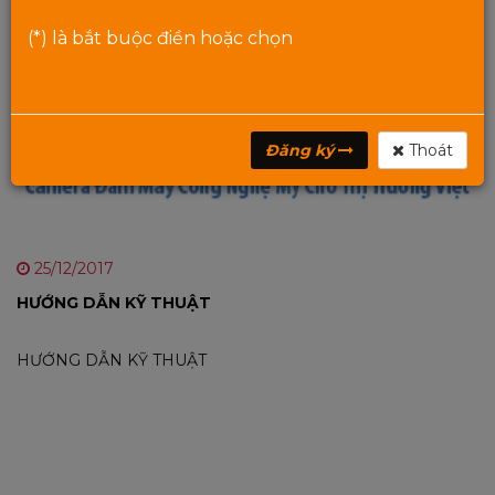
(*) là bắt buộc điền hoặc chọn
Đăng ký
Thoát
25/12/2017
HƯỚNG DẪN KỸ THUẬT
HƯỚNG DẪN KỸ THUẬT