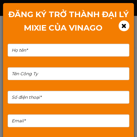
Hotline: 1800.2345.80
ĐĂNG KÝ TRỞ THÀNH ĐẠI LÝ
MIXIE CỦA VINAGO
TIN SẢN PHẨM
TIN KỸ THUẬT